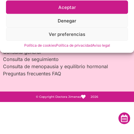
Protección de datos
Aceptar
Aviso legal
Política de cookies
Denegar
Política de privacidad
Términos y condiciones
Ver preferencias
Consulta Online
Política de cookies
Política de privacidad
Aviso legal
Consulta general
Consulta de seguimiento
Consulta de menopausia y equilibrio hormonal
Preguntas frecuentes FAQ
© Copyright Doctora Jimenez
2026